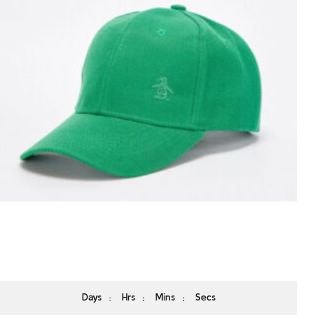
Days
SELECT OPTIONS
Hrs
Mins
Secs
:
:
: